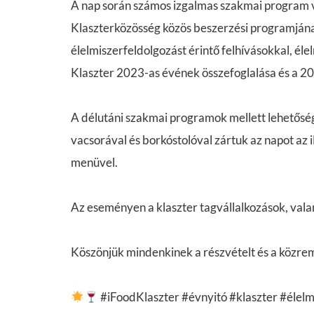
A nap során számos izgalmas szakmai program vá
Klaszterközösség közös beszerzési programjának
élelmiszerfeldolgozást érintő felhívásokkal, él
Klaszter 2023-as évének összefoglalása és a 20
A délutáni szakmai programok mellett lehetőség
vacsorával és borkóstolóval zártuk az napot az i
menüvel.
Az eseményen a klaszter tagvállalkozások, vala
Köszönjük mindenkinek a részvételt és a közremű
#iFoodKlaszter #évnyitó #klaszter #élelmi