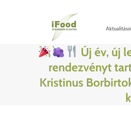
Skip
to
content
Aktualitáso
Új év, új 
rendezvényt tart
Kristinus Borbirto
k