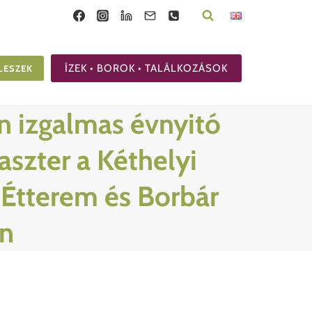
ÍZEK • BOROK • TALÁLKOZÁSOK
LESZEK
én izgalmas évnyitó
aszter a Kéthelyi
e Étterem és Borbár
an