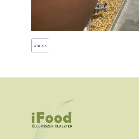
Post
#
hírek
Tags: