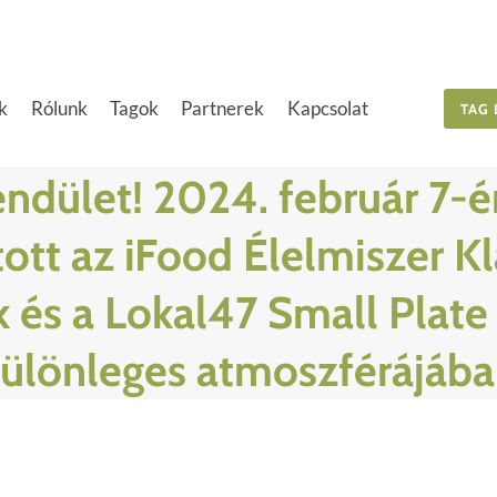
k
Rólunk
Tagok
Partnerek
Kapcsolat
TAG 
lendület! 2024. február 7-
ott az iFood Élelmiszer Kl
k és a Lokal47 Small Plat
ülönleges atmoszférájáb