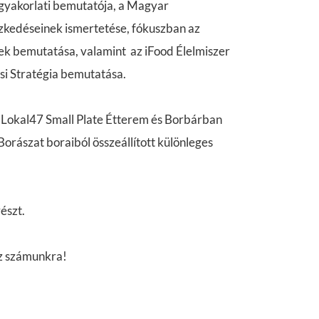
 gyakorlati bemutatója, a Magyar
ézkedéseinek ismertetése, fókuszban az
inek bemutatása, valamint az iFood Élelmiszer
si Stratégia bemutatása.
a Lokal47 Small Plate Étterem és Borbárban
Borászat boraiból összeállított különleges
észt.
oz számunkra!