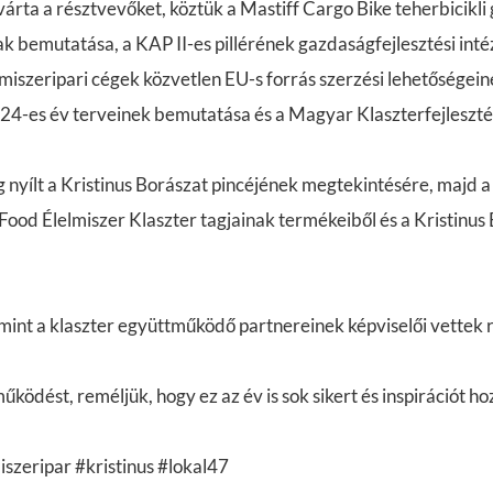
rta a résztvevőket, köztük a Mastiff Cargo Bike teherbicikli
 bemutatása, a KAP II-es pillérének gazdaságfejlesztési int
elmiszeripari cégek közvetlen EU-s forrás szerzési lehetősége
24-es év terveinek bemutatása és a Magyar Klaszterfejleszté
 nyílt a Kristinus Borászat pincéjének megtekintésére, majd 
Food Élelmiszer Klaszter tagjainak termékeiből és a Kristinus 
mint a klaszter együttműködő partnereinek képviselői vettek r
ködést, reméljük, hogy ez az év is sok sikert és inspirációt h
szeripar #kristinus #lokal47