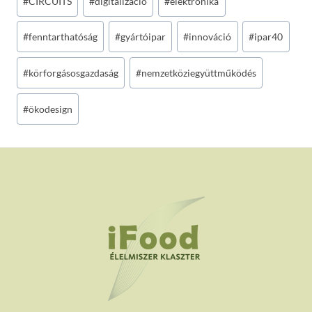
#
CIRCUITS
#
digitalizáció
#
elektronika
Tags:
#
fenntarthatóság
#
gyártóipar
#
innováció
#
ipar40
#
körforgásosgazdaság
#
nemzetköziegyüttműködés
#
ökodesign