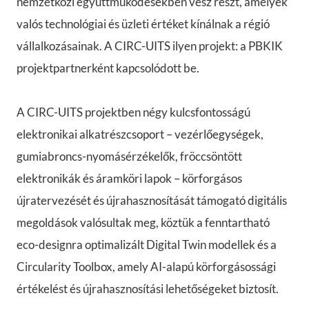
nemzetközi együttműködésekben vesz részt, amelyek
valós technológiai és üzleti értéket kínálnak a régió
vállalkozásainak. A CIRC-UITS ilyen projekt: a PBKIK
projektpartnerként kapcsolódott be.
A CIRC-UITS projektben négy kulcsfontosságú
elektronikai alkatrészcsoport – vezérlőegységek,
gumiabroncs-nyomásérzékelők, fröccsöntött
elektronikák és áramköri lapok – körforgásos
újratervezését és újrahasznosítását támogató digitális
megoldások valósultak meg, köztük a fenntartható
eco-designra optimalizált Digital Twin modellek és a
Circularity Toolbox, amely AI-alapú körforgásossági
értékelést és újrahasznosítási lehetőségeket biztosít.