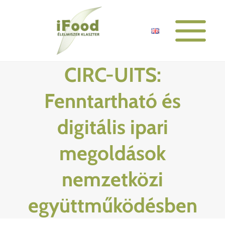
Skip
to
content
CIRC-UITS:
Fenntartható és
digitális ipari
megoldások
nemzetközi
együttműködésben