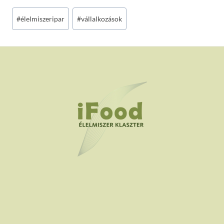
Post
#
élelmiszeripar
#
vállalkozások
Tags: