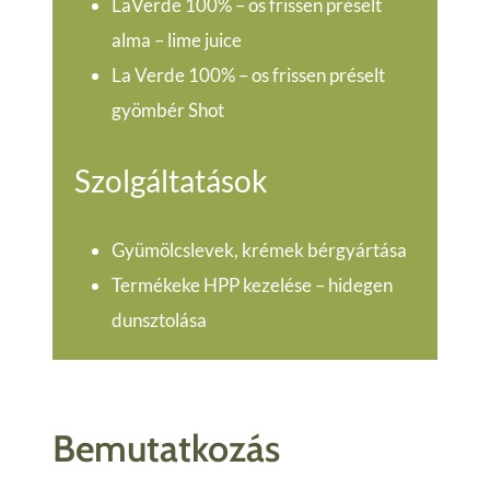
LaVerde 100% – os frissen préselt
alma – lime juice
La Verde 100% – os frissen préselt
gyömbér Shot
Szolgáltatások
Gyümölcslevek, krémek bérgyártása
Termékeke HPP kezelése – hidegen
dunsztolása
Bemutatkozás