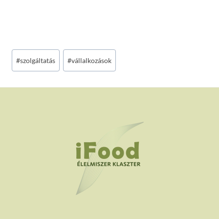
Post
#
szolgáltatás
#
vállalkozások
Tags: