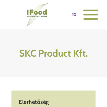
Skip
to
content
SKC Product Kft.
Elérhetőség