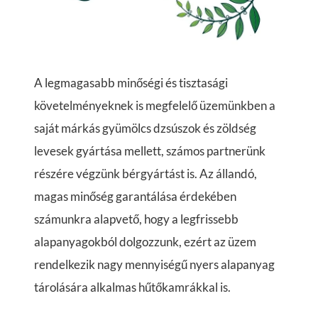
A legmagasabb minőségi és tisztasági
követelményeknek is megfelelő üzemünkben a
saját márkás gyümölcs dzsúszok és zöldség
levesek gyártása mellett, számos partnerünk
részére végzünk bérgyártást is. Az állandó,
magas minőség garantálása érdekében
számunkra alapvető, hogy a legfrissebb
alapanyagokból dolgozzunk, ezért az üzem
rendelkezik nagy mennyiségű nyers alapanyag
tárolására alkalmas hűtőkamrákkal is.