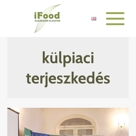
Skip
to
content
külpiaci
terjeszkedés