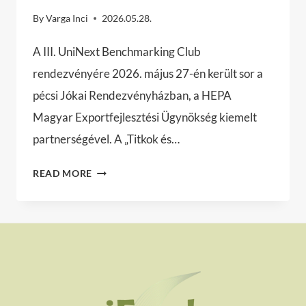
By
Varga Inci
2026.05.28.
A III. UniNext Benchmarking Club
rendezvényére 2026. május 27-én került sor a
pécsi Jókai Rendezvényházban, a HEPA
Magyar Exportfejlesztési Ügynökség kiemelt
partnerségével. A „Titkok és…
UNINEXT
READ MORE
BENCHMARKING
CLUB
–
KÜLPIACI
TERJESZKEDÉS
A