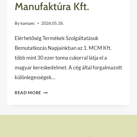
Manufaktúra Kft.
By
kampec
2026.05.18.
Elérhetőség Termékek Szolgáltatások
Bemutatkozás Napjainkban az 1. MCM Kft.
több mint 30 ezer tonna cukorral látja el a
magyar kereskedelmet. A cég által forgalmazott
különlegességek…
1.
READ MORE
MAGYAR
CUKOR
MANUFAKTÚRA
KFT.