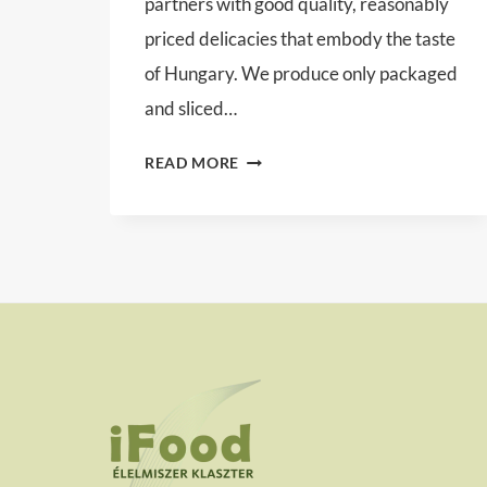
partners with good quality, reasonably
priced delicacies that embody the taste
of Hungary. We produce only packaged
and sliced…
PRIVÁT-
READ MORE
MEAT
LTD.