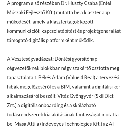
A program első részében Dr. Huszty Csaba (Entel
Műszaki Fejlesztő Kft.) mutatta be a klaszter app
működését, amely a klasztertagok közötti
kommunikációt, kapcsolatépítést és projektgenerálást
támogató digitális platformként működik.
A Veszteségvadászat: Döntési gyorsítónap
cégvezetőknek blokkban négy szakértő osztotta meg
tapasztalatait. Békés Ádám (Value 4 Real) a tervezési
hibák megelőzéséről és a BIM, valamint a digitális iker
alkalmazásáról beszélt. Vitéz Gyöngyvér (SkillDict
Zrt.) a digitális onboarding és a skálázható
tudásrendszerek kialakításának fontosságát mutatta
be. Masa Attila (Indeveyes Technologies Kft.) az AI