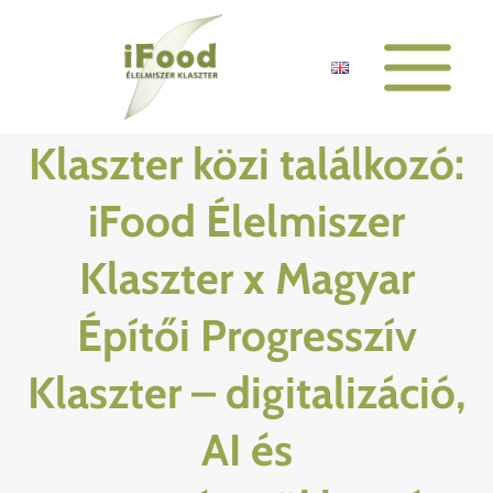
Skip
to
content
Klaszter közi találkozó:
iFood Élelmiszer
Klaszter x Magyar
Építői Progresszív
Klaszter – digitalizáció,
AI és