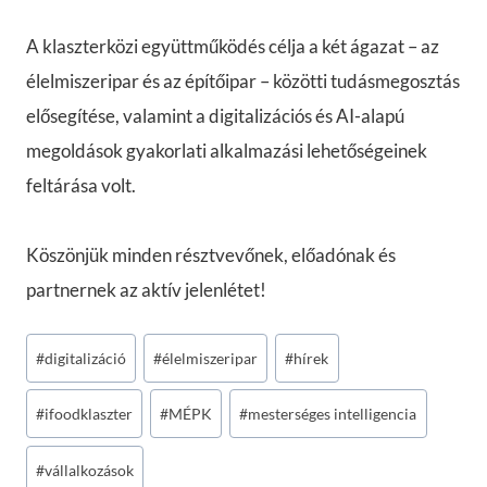
A klaszterközi együttműködés célja a két ágazat – az
élelmiszeripar és az építőipar – közötti tudásmegosztás
elősegítése, valamint a digitalizációs és AI-alapú
megoldások gyakorlati alkalmazási lehetőségeinek
feltárása volt.
Köszönjük minden résztvevőnek, előadónak és
partnernek az aktív jelenlétet!
Post
#
digitalizáció
#
élelmiszeripar
#
hírek
Tags:
#
ifoodklaszter
#
MÉPK
#
mesterséges intelligencia
#
vállalkozások