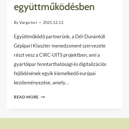
együttműködésben
By
Varga Inci
2025.12.13.
Együttműködő partnerünk, a Dél-Dunántúli
Gépipari Klaszter menedzsment szervezete
részt vesz a CIRC-UITS projektben, ami a
gyártóipar fenntarthatósági és digitalizációs
fejlődésének egyik kiemelkedő európai
kezdeményezése, amely…
CIRC-
READ MORE
UITS:
FENNTARTHATÓ
ÉS